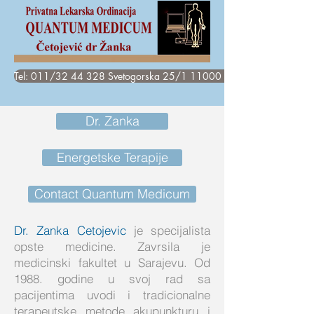
Tel: 011/32 44 328 Svetogorska 25/1 11000 Beograd
Dr. Zanka
Energetske Terapije
Contact Quantum Medicum
Dr. Zanka Cetojevic
je specijalista
opste medicine. Zavrsila je
medicinski fakultet u Sarajevu. Od
1988. godine u svoj rad sa
pacijentima uvodi i tradicionalne
terapeutske metode akupunkturu i