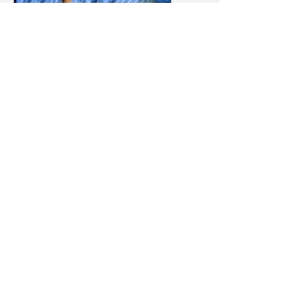
Call us today on
+357 25 379919
Email:
icetojevic@gmail.com
https://www.facebook.com/DrI
gorCetojevic/